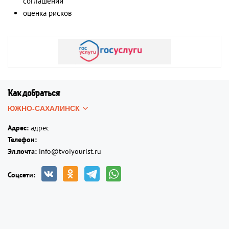
соглашений
оценка рисков
Как добраться
Адрес:
адрес
Телефон:
Эл.почта:
info@tvoiyourist.ru
Соцсети: